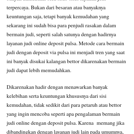
terpercaya. Bukan dari besaran atau banyaknya
keuntungan saja, tetapi banyak kemudahan yang
sekarang ini sudah bisa para penjudi rasakan dalam
bermain judi, seperti salah satunya dengan hadirnya
layanan judi online deposit pulsa. Metode cara bermain
judi dengan deposit via pulsa ini menjadi tren yang saat
ini banyak disukai kalangan bettor dikarenakan bermain
judi dapat lebih memudahkan.
Dikarenakan hadir dengan menawarkan banyak
kelebihan serta keuntungan khususnya dari sisi
kemudahan, tidak sedikit dari para petaruh atau bettor
yang ingin mencoba seperti apa pengalaman bermain
judi online dengan deposit pulsa. Karena memang jika
dibandingkan dengan layanan judi lain pada umumnya,